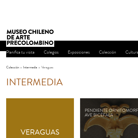
Planifica tu visita
Colegios
Exposiciones
Colección
Cultur
Colección
»
Intermedia
»
Veraguas
INTERMEDIA
PENDIENTE ORNITOMORF
AVE BICÉFALA
VERAGUAS