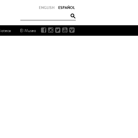
ENGLISH
ESPAÑOL
lioteca
El Museo