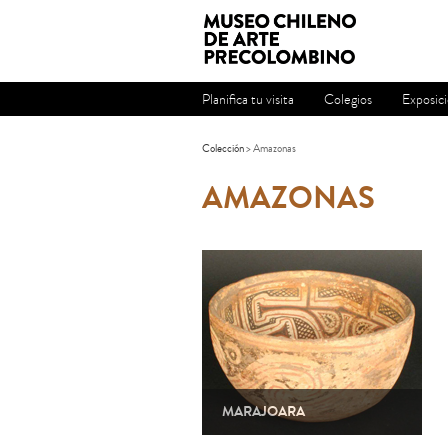
Planifica tu visita
Colegios
Exposic
Colección
> Amazonas
AMAZONAS
MARAJOARA