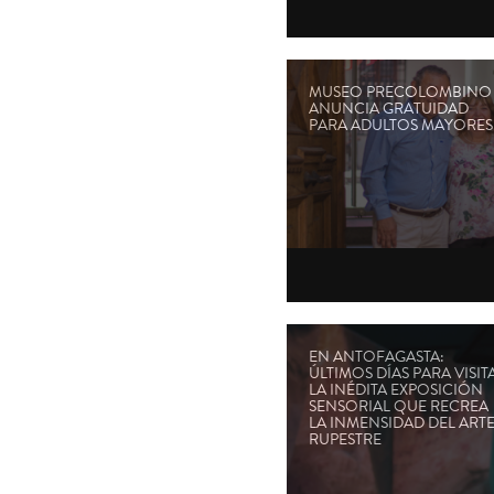
MUSEO PRECOLOMBINO
ANUNCIA GRATUIDAD
PARA ADULTOS MAYORES
EN ANTOFAGASTA:
ÚLTIMOS DÍAS PARA VISIT
LA INÉDITA EXPOSICIÓN
SENSORIAL QUE RECREA
LA INMENSIDAD DEL ART
RUPESTRE