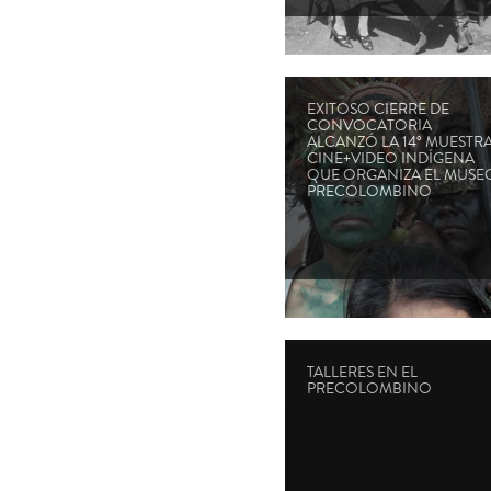
EXITOSO CIERRE DE
CONVOCATORIA
ALCANZÓ LA 14° MUESTR
CINE+VIDEO INDÍGENA
QUE ORGANIZA EL MUSE
PRECOLOMBINO
TALLERES EN EL
PRECOLOMBINO