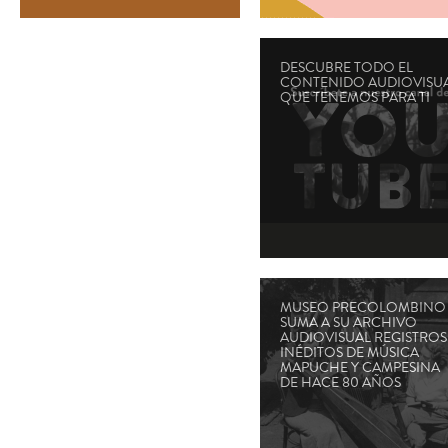
DESCUBRE TODO EL
CONTENIDO AUDIOVISU
QUE TENEMOS PARA TI
MUSEO PRECOLOMBINO
SUMA A SU ARCHIVO
AUDIOVISUAL REGISTROS
INÉDITOS DE MÚSICA
MAPUCHE Y CAMPESINA
DE HACE 80 AÑOS