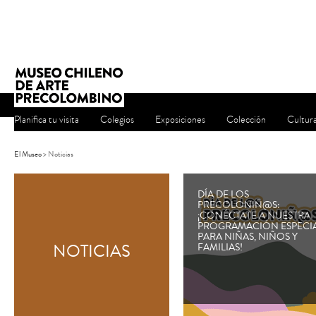
Planifica tu visita
Colegios
Exposiciones
Colección
Cultur
El Museo
> Noticias
DÍA DE LOS
PRECOLONIÑ@S:
¡CONÉCTATE A NUESTRA
PROGRAMACIÓN ESPECI
PARA NIÑAS, NIÑOS Y
NOTICIAS
FAMILIAS!