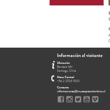
Información al visitante
Ubicación
Bandera 361
Santiago, Chile
Mesa Central
+56 2 2928 1500
Contacto
informaciones@museoprecolombino.cl