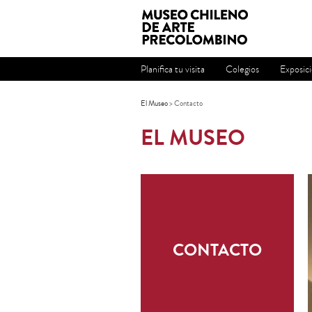
Planifica tu visita
Colegios
Exposic
El Museo
> Contacto
EL MUSEO
CONTACTO