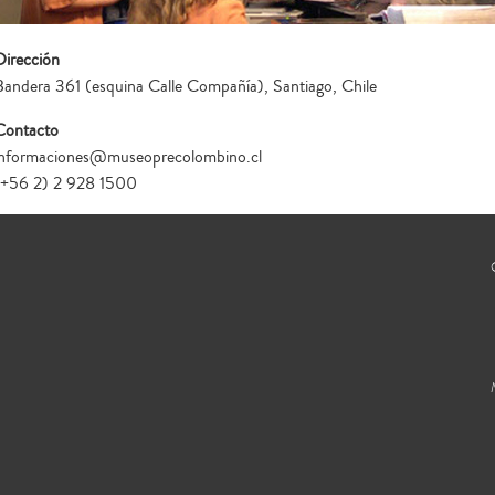
Dirección
Bandera 361 (esquina Calle Compañía), Santiago, Chile
Contacto
informaciones@museoprecolombino.cl
(+56 2) 2 928 1500