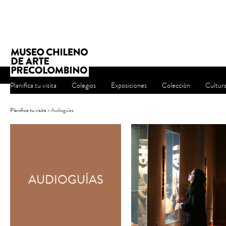
Planifica tu visita
Colegios
Exposiciones
Colección
Cultur
Planifica tu visita
> Audioguías
AUDIOGUÍAS