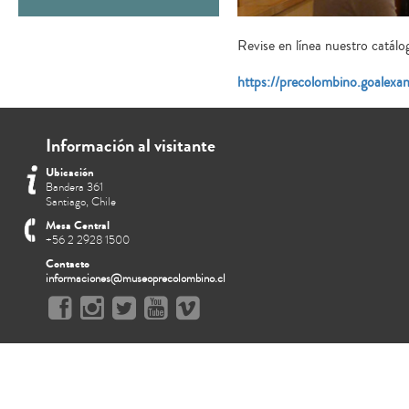
Revise en línea nuestro catálog
https://precolombino.goalexa
Información al visitante
Ubicación
Bandera 361
Santiago, Chile
Mesa Central
+56 2 2928 1500
Contacto
informaciones@museoprecolombino.cl