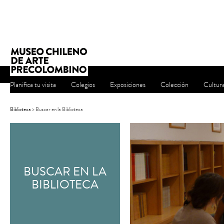
Planifica tu visita
Colegios
Exposiciones
Colección
Cultur
Biblioteca
> Buscar en la Biblioteca
BUSCAR EN LA
BIBLIOTECA