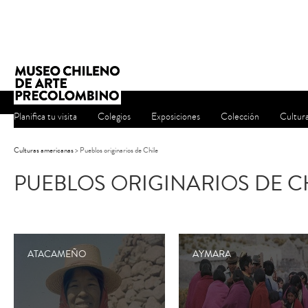
Planifica tu visita
Colegios
Exposiciones
Colección
Cultur
Culturas americanas
> Pueblos originarios de Chile
PUEBLOS ORIGINARIOS DE C
ATACAMEÑO
AYMARA