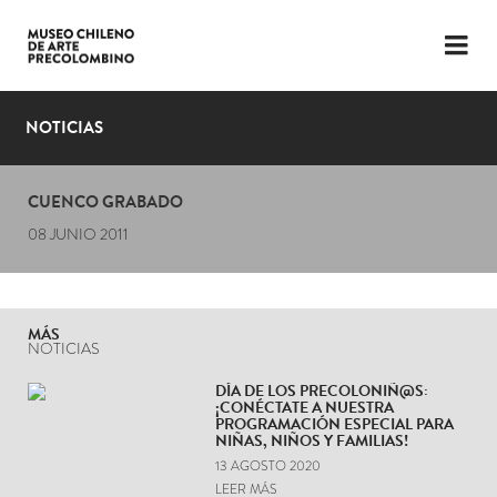
LENGUAJE
ESP
ENG
NOTICIAS
PLANIFICA TU VISITA
CUENCO GRABADO
EXPOSICIONES
08 JUNIO 2011
COLECCIÓN
EL MUSEO
MÁS
NOTICIAS
NOTICIAS
DÍA DE LOS PRECOLONIÑ@S:
¡CONÉCTATE A NUESTRA
ÚLTIMOS VIDEOS
PROGRAMACIÓN ESPECIAL PARA
NIÑAS, NIÑOS Y FAMILIAS!
13 AGOSTO 2020
LEER MÁS