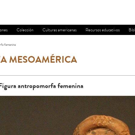
iones
Colección
Culturas americanas
Recursos educativos
Bib
rfa femenina
EA MESOAMÉRICA
Figura antropomorfa femenina