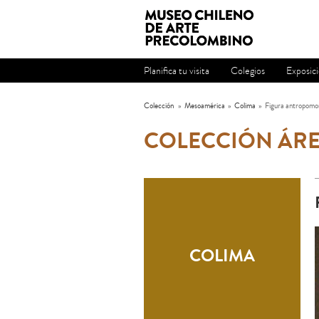
Planifica tu visita
Colegios
Exposic
Colección
»
Mesoamérica
»
Colima
»
Figura antropomo
COLECCIÓN ÁR
COLIMA