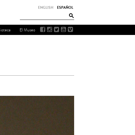
ENGLISH
ESPAÑOL
lioteca
El Museo