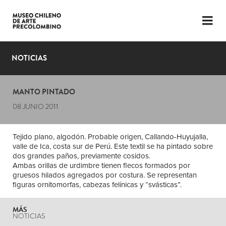
LENGUAJE
ESP
ENG
NOTICIAS
PLANIFICA TU VISITA
MANTO PINTADO
EXPOSICIONES
08 JUNIO 2011
COLECCIÓN
Tejido plano, algodón. Probable origen, Callando-Huyujalla,
EL MUSEO
valle de Ica, costa sur de Perú. Este textil se ha pintado sobre
dos grandes paños, previamente cosidos.
NOTICIAS
Ambas orillas de urdimbre tienen flecos formados por
gruesos hilados agregados por costura. Se representan
figuras ornitomorfas, cabezas felínicas y “svásticas”.
ÚLTIMOS VIDEOS
MÁS
NOTICIAS