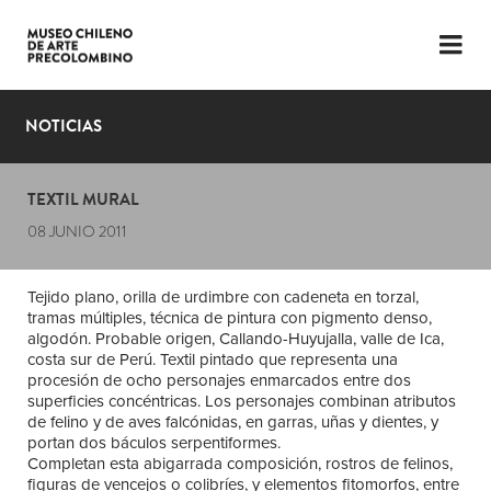
LENGUAJE
ESP
ENG
NOTICIAS
PLANIFICA TU VISITA
TEXTIL MURAL
EXPOSICIONES
08 JUNIO 2011
COLECCIÓN
Tejido plano, orilla de urdimbre con cadeneta en torzal,
EL MUSEO
tramas múltiples, técnica de pintura con pigmento denso,
algodón. Probable origen, Callando-Huyujalla, valle de Ica,
NOTICIAS
costa sur de Perú. Textil pintado que representa una
procesión de ocho personajes enmarcados entre dos
superficies concéntricas. Los personajes combinan atributos
ÚLTIMOS VIDEOS
de felino y de aves falcónidas, en garras, uñas y dientes, y
portan dos báculos serpentiformes.
Completan esta abigarrada composición, rostros de felinos,
figuras de vencejos o colibríes, y elementos fitomorfos, entre