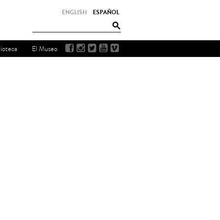
ENGLISH
ESPAÑOL
lioteca
El Museo