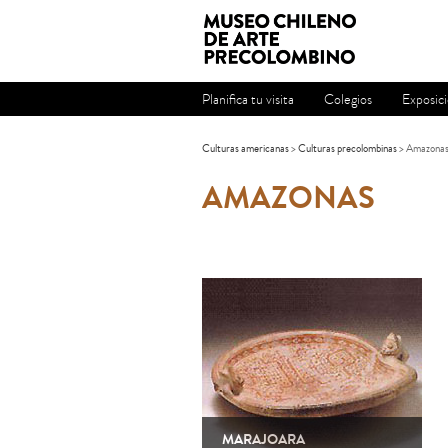
Planifica tu visita
Colegios
Exposic
Culturas americanas
>
Culturas precolombinas
> Amazona
AMAZONAS
MARAJOARA