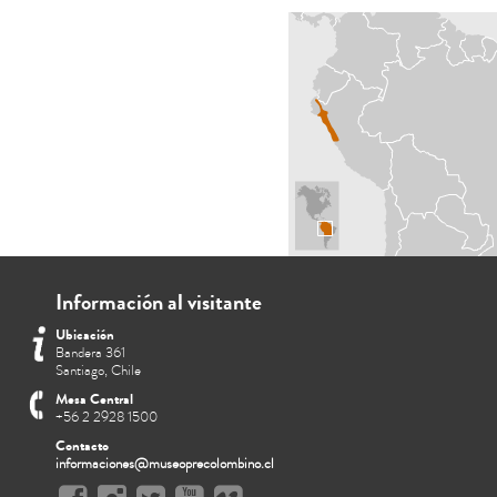
Información al visitante
Ubicación
Bandera 361
Santiago, Chile
Mesa Central
+56 2 2928 1500
Contacto
informaciones@museoprecolombino.cl