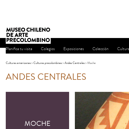
Planifica tu visita
Colegios
Exposiciones
Colección
Cultur
Culturas americanas
>
Culturas precolombinas
>
Andes Centrales
> Moche
ANDES CENTRALES
MOCHE