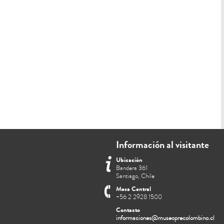
Información al visitante
Ubicación
Bandera 361
Santiago, Chile
Mesa Central
+56 2 2928 1500
Contacto
informaciones@museoprecolombino.cl