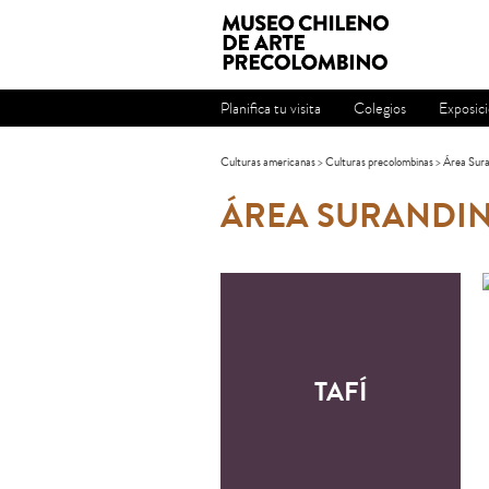
Planifica tu visita
Colegios
Exposic
Culturas americanas
>
Culturas precolombinas
>
Área Sura
ÁREA SURANDI
TAFÍ