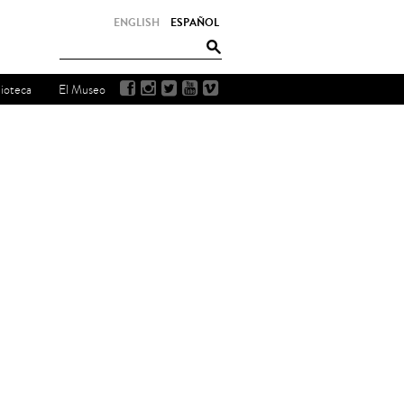
ENGLISH
ESPAÑOL
lioteca
El Museo