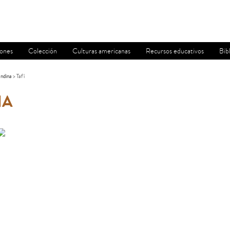
iones
Colección
Culturas americanas
Recursos educativos
Bib
ndina
> Tafí
NA