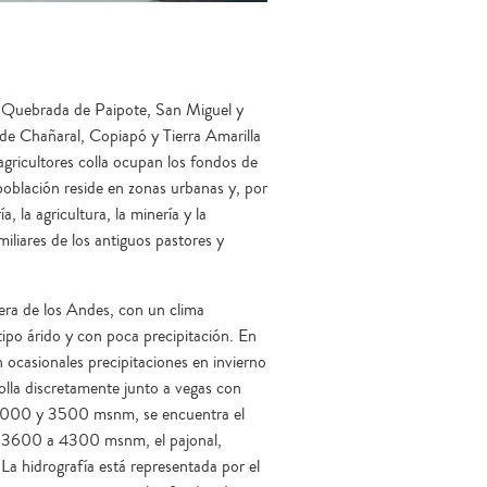
o, Quebrada de Paipote, San Miguel y
de Chañaral, Copiapó y Tierra Amarilla
agricultores colla ocupan los fondos de
población reside en zonas urbanas y, por
, la agricultura, la minería y la
iliares de los antiguos pastores y
llera de los Andes, con un clima
tipo árido y con poca precipitación. En
n ocasionales precipitaciones en invierno
olla discretamente junto a vegas con
e 3000 y 3500 msnm, se encuentra el
os 3600 a 4300 msnm, el pajonal,
La hidrografía está representada por el