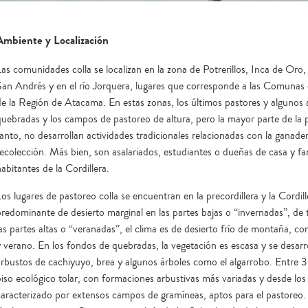
Ambiente y Localización
Las comunidades colla se localizan en la zona de Potrerillos, Inca de Or
San Andrés y en el río Jorquera, lugares que corresponde a las Comunas 
de la Región de Atacama. En estas zonas, los últimos pastores y algunos 
quebradas y los campos de pastoreo de altura, pero la mayor parte de la 
anto, no desarrollan actividades tradicionales relacionadas con la ganadería
recolección. Más bien, son asalariados, estudiantes o dueñas de casa y fam
abitantes de la Cordillera.
Los lugares de pastoreo colla se encuentran en la precordillera y la Cordi
predominante de desierto marginal en las partes bajas o “invernadas”, de 
las partes altas o “veranadas”, el clima es de desierto frío de montaña, co
y verano. En los fondos de quebradas, la vegetación es escasa y se desarr
arbustos de cachiyuyo, brea y algunos árboles como el algarrobo. Entr
piso ecológico tolar, con formaciones arbustivas más variadas y desde l
caracterizado por extensos campos de gramíneas, aptos para el pastoreo. 