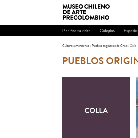
Planifica tu visita
Colegios
Exposic
Culturas americanas
>
Pueblos originarios de Chile
> Colla
PUEBLOS ORIGIN
COLLA