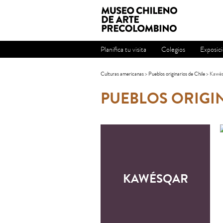
Planifica tu visita
Colegios
Exposic
Culturas americanas
>
Pueblos originarios de Chile
> Kawés
PUEBLOS ORIGIN
KAWÉSQAR