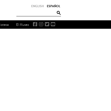
ENGLISH
ESPAÑOL
lioteca
El Museo