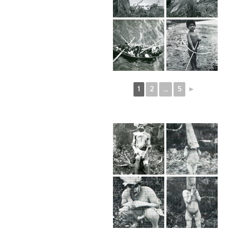
1
2
...
5
►