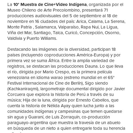
La
10° Muestra de Cine+Video Indígena
, organizada por el
Museo Chileno de Arte Precolombino, presentará 71
producciones audiovisuales del 5 de septiembre al 18 de
noviembre en 16 ciudades del país: Arica, Calama, La Serena,
Monte Patria , Salamanca, Valparaíso, Rapa Nui, La Ligua,
Viña del Mar, Santiago, Talca, Curicó, Concepción, Osorno,
Valdivia y Puerto Williams.
Destacando las imágenes de la diversidad, participan 18
países (incluyendo coproducciones América-Europa) y por
primera vez se suma África. Entre la amplia variedad de
registros, se destacan las producciones Dauna. Lo que lleva
el río, dirigida por Mario Crespo, es la primera película
venezolana en idioma warao (estreno mundial en el 65°
Festival Internacional de Cine de Berlín), Sigo siendo
(Kachkaniraqmi), largometraje documental dirigido por Javier
Corcuera que explora la historia de Perú a través de su
música; Hija de la luna, dirigida por Ernesto Cabellos, que
cuenta la historia de Nélida Ayay quien lucha junto a las
comunidades indígenas y campesinas que temen quedarse
sin agua y Guaraní, de Luis Zorraquín, co-producción
paraguayo-argentina que muestra la travesía de un abuelo
en búsqueda de un nieto a quien entregarle toda su herencia