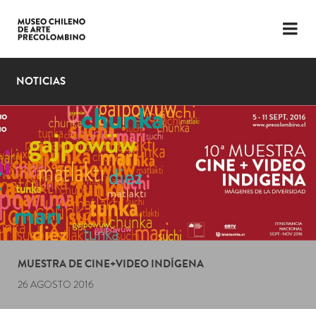
LENGUAJE
ESP
ENG
NOTICIAS
PLANIFICA TU VISITA
EXPOSICIONES
COLECCIÓN
EL MUSEO
NOTICIAS
ÚLTIMOS VIDEOS
MUESTRA DE CINE+VIDEO INDÍGENA
26 AGOSTO 2016