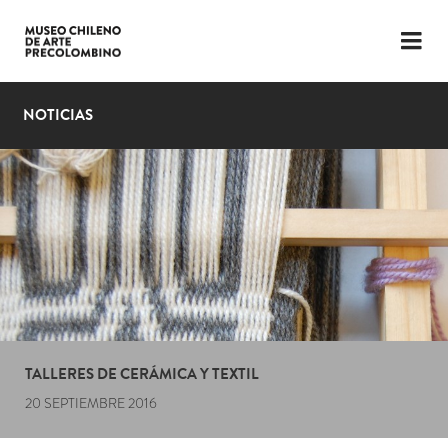
LENGUAJE
ESP
ENG
NOTICIAS
PLANIFICA TU VISITA
EXPOSICIONES
COLECCIÓN
EL MUSEO
NOTICIAS
ÚLTIMOS VIDEOS
TALLERES DE CERÁMICA Y TEXTIL
20 SEPTIEMBRE 2016