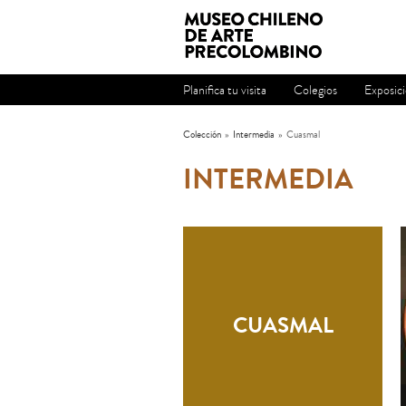
Planifica tu visita
Colegios
Exposic
Colección
»
Intermedia
»
Cuasmal
INTERMEDIA
CUASMAL