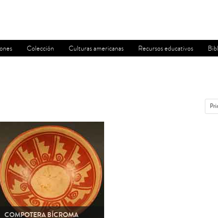
iones
Colección
Culturas americanas
Recursos educativos
Bib
Pri
COMPOTERA BÍCROMA