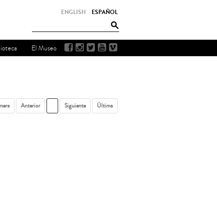
ENGLISH
ESPAÑOL
lioteca
El Museo
mera
Anterior
1
Siguiente
Última