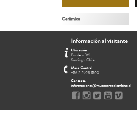
Cerámica
Información al visitante
Ubicación
Bandera 361
Santiago, Chile
Mesa Central
+56 2 2928 1500
Contacto
informaciones@museoprecolombino.cl