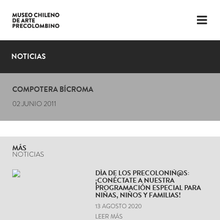
LENGUAJE
ESP
ENG
NOTICIAS
PLANIFICA TU VISITA
COMPOTERA BÍCROMA
EXPOSICIONES
02 JUNIO 2011
COLECCIÓN
EL MUSEO
MÁS
NOTICIAS
NOTICIAS
DÍA DE LOS PRECOLONIÑ@S:
¡CONÉCTATE A NUESTRA
ÚLTIMOS VIDEOS
PROGRAMACIÓN ESPECIAL PARA
NIÑAS, NIÑOS Y FAMILIAS!
13 AGOSTO 2020
LEER MÁS