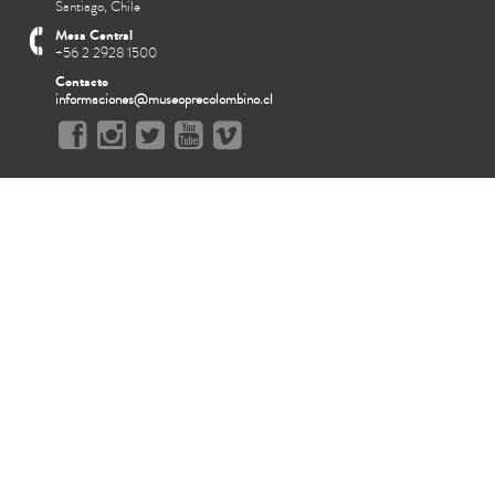
Santiago, Chile
Mesa Central
+56 2 2928 1500
Contacto
informaciones@museoprecolombino.cl