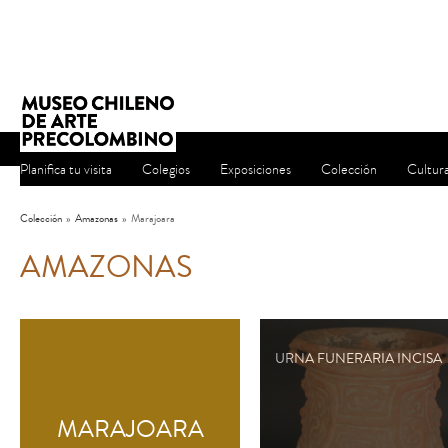
Planifica tu visita
Colegios
Exposiciones
Colección
Cultur
Colección
»
Amazonas
»
Marajoara
AMAZONAS
URNA FUNERARIA INCISA
MARAJOARA