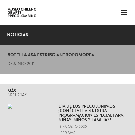
LENGUAJE
ESP
ENG
NOTICIAS
PLANIFICA TU VISITA
BOTELLA ASA ESTRIBO ANTROPOMORFA
EXPOSICIONES
07 JUNIO 2011
COLECCIÓN
EL MUSEO
MÁS
NOTICIAS
NOTICIAS
DÍA DE LOS PRECOLONIÑ@S:
¡CONÉCTATE A NUESTRA
ÚLTIMOS VIDEOS
PROGRAMACIÓN ESPECIAL PARA
NIÑAS, NIÑOS Y FAMILIAS!
13 AGOSTO 2020
LEER MÁS