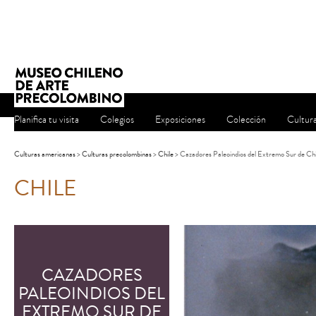
Planifica tu visita
Colegios
Exposiciones
Colección
Cultur
Culturas americanas
>
Culturas precolombinas
>
Chile
> Cazadores Paleoindios del Extremo Sur de Chi
CHILE
CAZADORES
PALEOINDIOS DEL
EXTREMO SUR DE