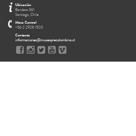
Ubicación
Bandera 361
Santiago, Chile
Mesa Central
+56 2 2928 1500
Contacto
informaciones@museoprecolombino.cl