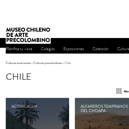
Planifica tu visita
Colegios
Exposiciones
Colección
Cultur
Culturas americanas
>
Culturas precolombinas
> Chile
CHILE
Mos
ACONCAGUA
ALFAREROS TEMPRANOS
DEL CHOAPA