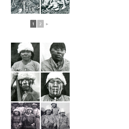
1
2
►