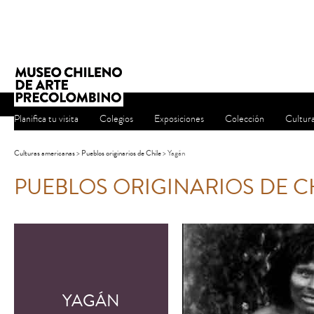
Planifica tu visita
Colegios
Exposiciones
Colección
Cultur
Culturas americanas
>
Pueblos originarios de Chile
> Yagán
PUEBLOS ORIGINARIOS DE C
YAGÁN