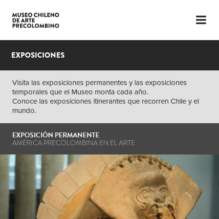
LENGUAJE
ESP
ENG
EXPOSICIONES
PLANIFICA TU VISITA
Visita las exposiciones permanentes y las exposiciones
temporales que el Museo monta cada año.
EXPOSICIONES
Conoce las exposiciones itinerantes que recorren Chile y el
mundo.
COLECCIÓN
EXPOSICIÓN PERMANENTE
EL MUSEO
AMÉRICA PRECOLOMBINA EN EL ARTE
NOTICIAS
ÚLTIMOS VIDEOS