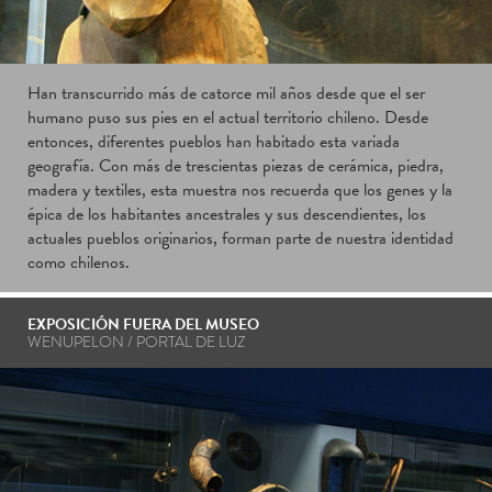
Han transcurrido más de catorce mil años desde que el ser
humano puso sus pies en el actual territorio chileno. Desde
entonces, diferentes pueblos han habitado esta variada
geografía. Con más de trescientas piezas de cerámica, piedra,
madera y textiles, esta muestra nos recuerda que los genes y la
épica de los habitantes ancestrales y sus descendientes, los
actuales pueblos originarios, forman parte de nuestra identidad
como chilenos.
EXPOSICIÓN FUERA DEL MUSEO
WENUPELON / PORTAL DE LUZ