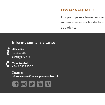
LOS MANANTIALES
Los principales rituales asocia
manantiales como los de Taira.
abundante.
Información al visitante
Ubicación
Bandera 361
Santiago, Chile
Mesa Central
+56 2 2928 1500
Contacto
informaciones@museoprecolombino.cl