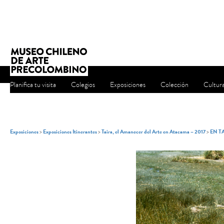
Planifica tu visita
Colegios
Exposiciones
Colección
Cultur
Exposiciones
>
Exposiciones Itinerantes
>
Taira, el Amanecer del Arte en Atacama – 2017
>
EN T