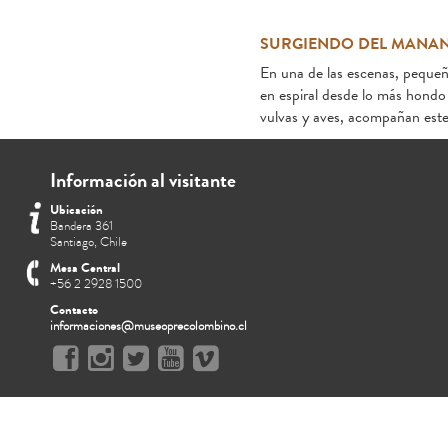
SURGIENDO DEL MANAN
En una de las escenas, pequeñ
en espiral desde lo más hondo 
vulvas y aves, acompañan este 
Información al visitante
Ubicación
Bandera 361
Santiago, Chile
Mesa Central
+56 2 2928 1500
Contacto
informaciones@museoprecolombino.cl