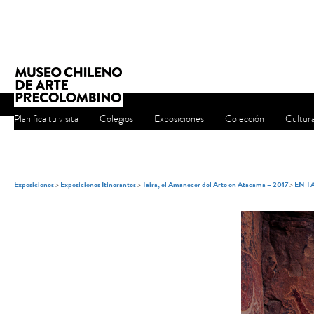
Planifica tu visita
Colegios
Exposiciones
Colección
Cultur
Exposiciones
>
Exposiciones Itinerantes
>
Taira, el Amanecer del Arte en Atacama – 2017
>
EN T