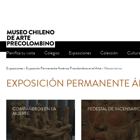
Planifica tu visita
Colegios
Exposiciones
Colección
Cultur
Exposiciones
>
Exposición Permanente América Precolombina en el Arte
> Mesoamérica
EXPOSICIÓN PERMANENTE 
COMPAÑEROS EN LA
PEDESTAL DE INCENSARI
MUERTE