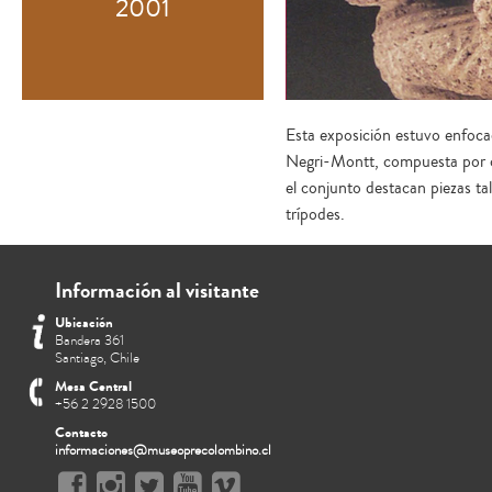
2001
Esta exposición estuvo enfoca
Negri-Montt, compuesta por c
el conjunto destacan piezas ta
trípodes.
Información al visitante
Ubicación
Bandera 361
Santiago, Chile
Mesa Central
+56 2 2928 1500
Contacto
informaciones@museoprecolombino.cl