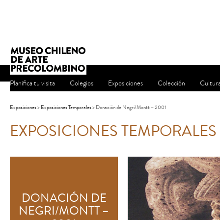
Planifica tu visita
Colegios
Exposiciones
Colección
Cultur
Exposiciones
>
Exposiciones Temporales
> Donación de Negri/Montt – 2001
EXPOSICIONES TEMPORALES
DONACIÓN DE
NEGRI/MONTT –