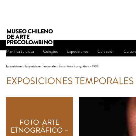
Planifica tu visita
Colegios
Exposiciones
Colección
Cultur
Exposiciones
>
Exposiciones Temporales
> Foto-Arte Etnográfico – 1993
EXPOSICIONES TEMPORALES
FOTO-ARTE
ETNOGRÁFICO –