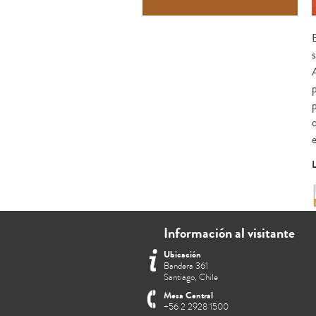
s
L
Información al visitante
Ubicación
Bandera 361
Santiago, Chile
Mesa Central
+56 2 2928 1500