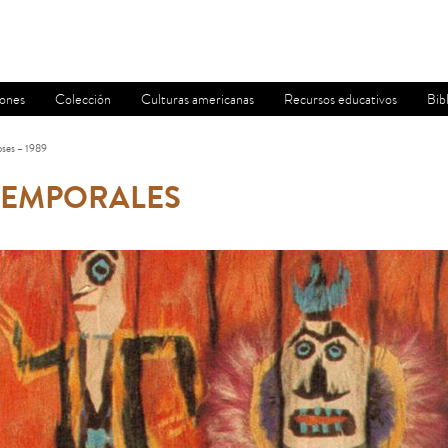
iones
Colección
Culturas americanas
Recursos educativos
Bib
oses – 1989
TEMPORALES