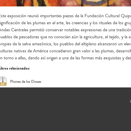
Esta exposición reunió importantes piezas de la Fundación Cultural Quipus
ignificación de las plumas en el arte, las creencias y los rituales de los gr
Andes Centrales permitió conservar notables expresiones de una tradición
pueblos de pescadores que no conocían aún la agricultura, el tejido, y la 
propias de la selva amazónica, los pueblos del altiplano alcanzaron un ele
culturas nativas de América concedieron gran valor a las plumas, desarrol
en torno a ellas, dando así origen a una de las formas más exquisitas y d
ibros relacionados:
Plumas de los Dioses