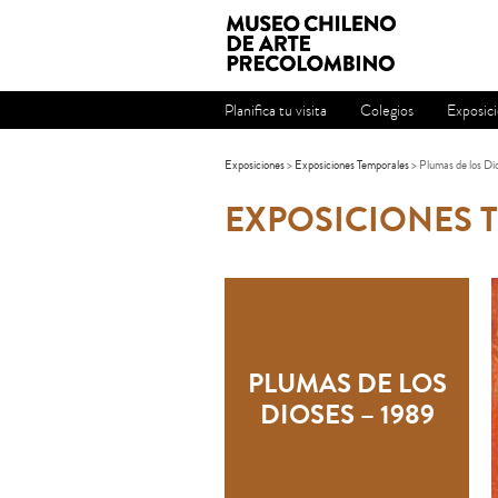
Planifica tu visita
Colegios
Exposic
Exposiciones
>
Exposiciones Temporales
> Plumas de los Di
EXPOSICIONES 
PLUMAS DE LOS
DIOSES – 1989