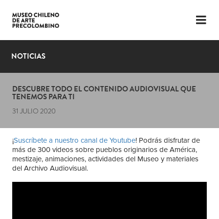
LENGUAJE
ESP
ENG
NOTICIAS
PLANIFICA TU VISITA
DESCUBRE TODO EL CONTENIDO AUDIOVISUAL QUE
EXPOSICIONES
TENEMOS PARA TI
31 JULIO 2020
COLECCIÓN
EL MUSEO
¡
Suscríbete a nuestro canal de Youtube
! Podrás disfrutar de
más de 300 videos sobre pueblos originarios de América,
NOTICIAS
mestizaje, animaciones, actividades del Museo y materiales
del Archivo Audiovisual.
ÚLTIMOS VIDEOS