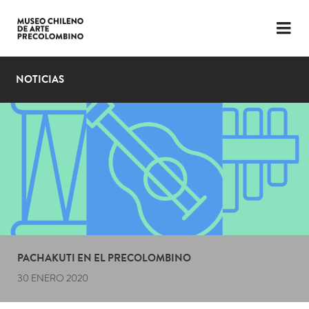
LENGUAJE
ESP
ENG
NOTICIAS
PLANIFICA TU VISITA
EXPOSICIONES
COLECCIÓN
EL MUSEO
NOTICIAS
ÚLTIMOS VIDEOS
PACHAKUTI EN EL PRECOLOMBINO
30 ENERO 2020