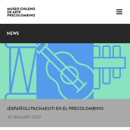
LANGUAGE
ESP
ENG
NEWS
PLAN YOUR VISIT
EXHIBITIONS
COLLECTION
THE MUSEUM
NEWS
LATEST VIDEOS
(ESPAÑOL) PACHAKUTI EN EL PRECOLOMBINO
30 JANUARY 2020