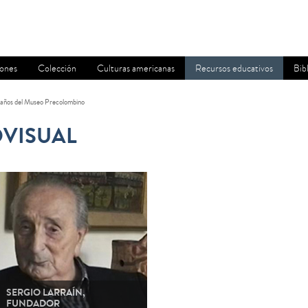
iones
Colección
Culturas americanas
Recursos educativos
Bib
años del Museo Precolombino
VISUAL
SERGIO LARRAÍN,
FUNDADOR