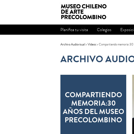
Planifica tu visita
Colegios
Exposic
Archivo Audiovisual
>
Videos
>
Compartiendo memoria:30 
ARCHIVO AUDIO
COMPARTIENDO
MEMORIA:30
AÑOS DEL MUSEO
PRECOLOMBINO