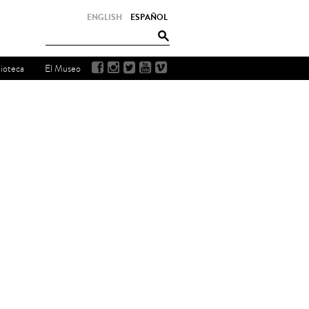
ENGLISH
ESPAÑOL
lioteca
El Museo