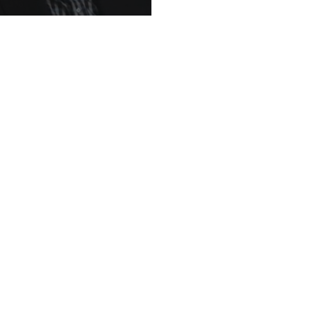
Entrevista realizada en 1997 al
arquitecto Sergio Larraín
García-Moreno, fundador del
...