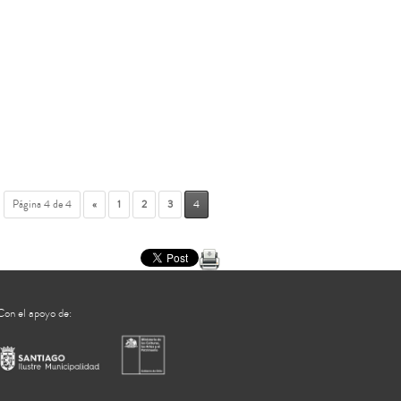
Página 4 de 4
«
1
2
3
4
Con el apoyo de: