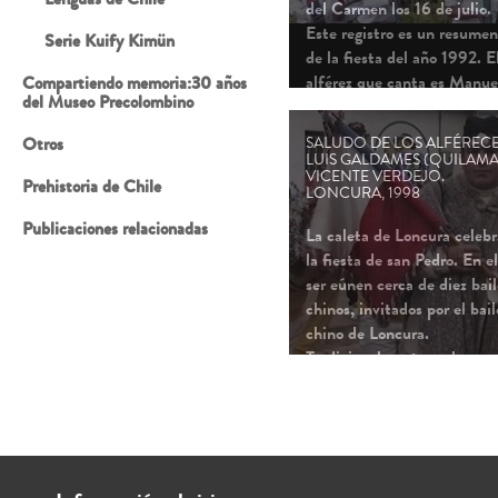
del Carmen los 16 de julio.
Este registro es un resumen
Serie Kuify Kimün
de la fiesta del año 1992. E
alférez que canta es Manue
Compartiendo memoria:30 años
del Museo Precolombino
Manso, ya
...
Otros
SALUDO DE LOS ALFÉREC
LUIS GALDAMES (QUILAMA
VICENTE VERDEJO.
Prehistoria de Chile
LONCURA, 1998
Publicaciones relacionadas
La caleta de Loncura celebr
la fiesta de san Pedro. En el
ser eúnen cerca de diez bail
chinos, invitados por el bail
chino de Loncura.
Tradicionalmente en las
fiestas se saludan los bailes
durante la mañana. Se pon
...