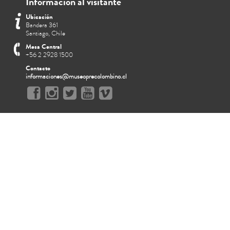
Información al visitante
Ubicación
Bandera 361
Santiago, Chile
Mesa Central
+56 2 2928 1500
Contacto
informaciones@museoprecolombino.cl