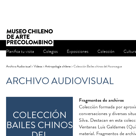
Planifica tu visita
Colegios
Exposiciones
Colección
Cultur
Archivo Audiovisual
>
Videos
>
Antropología chilena
>
Colección Bailes chinos del Aconcagua
ARCHIVO AUDIOVISUAL
Fragmentos de archivos
Colección formada por aproxim
COLECCIÓN
conversaciones y diversas sit
Silva. Destacan en esta colecci
BAILES CHINOS
Ventanas Luis Galdames (Quila
DEL
material. Fragmentos de archi