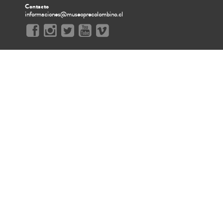
Contacto
informaciones@museoprecolombino.cl