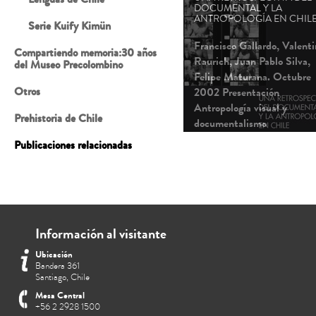
DOCUMENTAL Y LA
ANTROPOLOGÍA EN CHIL
Serie Kuify Kimün
Francisco Gallardo, Valent
Compartiendo memoria:30 años
Raurich, Juan Pablo Silva,
del Museo Precolombino
Felipe Maturana. Octubre
Otros
2002 Presentación
Antropología visual y
Prehistoria de Chile
documentalismo
antropológico: Historia y
Publicaciones relacionadas
compromisos Tecnologías de
imagen en movimiento y su
usos en antropología
Antropología chilena e ima
en movimiento Referencias
Información al visitante
Ubicación
Bandera 361
Santiago, Chile
Mesa Central
+56 2 2928 1500