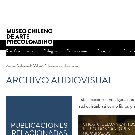
Planifica tu visita
Colegios
Exposiciones
Colección
Cultur
Archivo Audiovisual
>
Videos
>
Publicaciones relacionadas
ARCHIVO AUDIOVISUAL
Esta sección reúne algunas pub
audiovisual, así como libros y 
PUBLICACIONES
CHOSTO ULLOA Y SANTO
RUBIO. DOS CANTORES
RELACIONADAS
NOMBRADOS