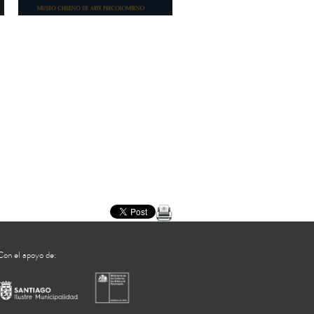
ArtEncuentro 2012 Presentación La voz
indígena en el Museo Nacional del Indígena.
Ramiro Matos. La extinción a supervivencia:
Proceso de autointerpretación indígena en el
museo nacional del indígena americano,
institución Smithsonian. José Barreiro.
Nuevos espacios, nuevas miradas.
Renovación de la exposición permanente en el
Museo de la Ligua. Darío Aguilera. Desde la
museografía. Roberto Benavente. […]
Con el apoyo de: