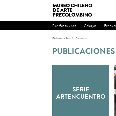
Planifica tu visita
Colegios
Exposic
Biblioteca
>
Serie ArtEncuentro
PUBLICACIONES
SERIE
ARTENCUENTRO