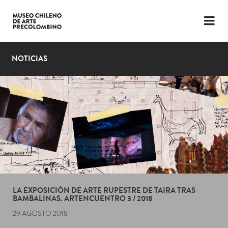
LENGUAJE
ESP
ENG
NOTICIAS
PLANIFICA TU VISITA
EXPOSICIONES
COLECCIÓN
EL MUSEO
NOTICIAS
ÚLTIMOS VIDEOS
LA EXPOSICIÓN DE ARTE RUPESTRE DE TAIRA TRAS
BAMBALINAS. ARTENCUENTRO 3 / 2018
29 AGOSTO 2018