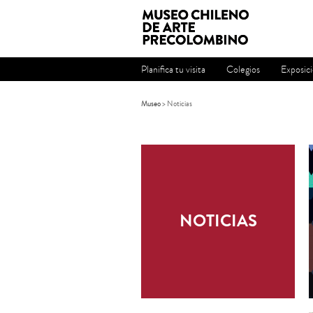
Planifica tu visita
Colegios
Exposic
Museo
>
Noticias
NOTICIAS