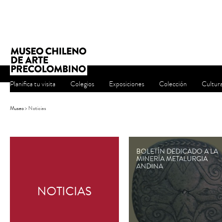
Planifica tu visita
Colegios
Exposiciones
Colección
Cultur
Museo
>
Noticias
BOLETÍN DEDICADO A LA
MINERÍA METALURGIA
ANDINA
NOTICIAS