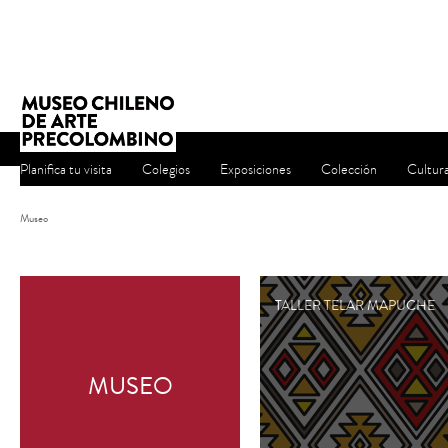
Planifica tu visita
Colegios
Exposiciones
Colección
Cultur
Museo
TALLER TELAR MAPUCHE
MUSEO