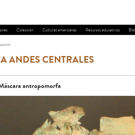
iones
Colección
Culturas americanas
Recursos educativos
Bib
pomorfa
A ANDES CENTRALES
Máscara antropomorfa