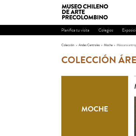
Planifica tu visita
Colegios
Exposic
Colección
»
Andes Centrales
»
Moche
»
Máscara antro
COLECCIÓN ÁRE
MOCHE