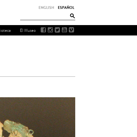
ENGLISH
ESPAÑOL
lioteca
El Museo