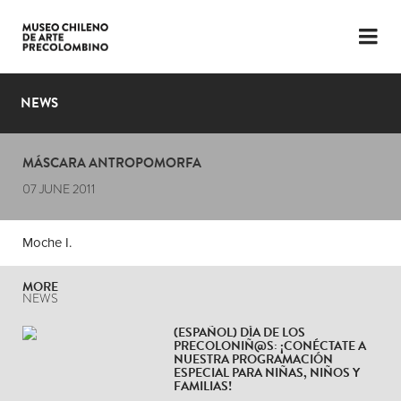
LANGUAGE
ESP
ENG
NEWS
PLAN YOUR VISIT
MÁSCARA ANTROPOMORFA
EXHIBITIONS
07 JUNE 2011
COLLECTION
Moche I.
THE MUSEUM
MORE
NEWS
NEWS
LATEST VIDEOS
(ESPAÑOL) DÍA DE LOS
PRECOLONIÑ@S: ¡CONÉCTATE A
NUESTRA PROGRAMACIÓN
ESPECIAL PARA NIÑAS, NIÑOS Y
FAMILIAS!