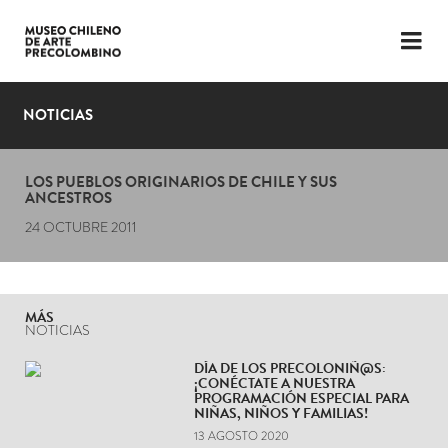
LENGUAJE
ESP
ENG
NOTICIAS
PLANIFICA TU VISITA
LOS PUEBLOS ORIGINARIOS DE CHILE Y SUS
EXPOSICIONES
ANCESTROS
24 OCTUBRE 2011
COLECCIÓN
EL MUSEO
MÁS
NOTICIAS
NOTICIAS
DÍA DE LOS PRECOLONIÑ@S:
ÚLTIMOS VIDEOS
¡CONÉCTATE A NUESTRA
PROGRAMACIÓN ESPECIAL PARA
NIÑAS, NIÑOS Y FAMILIAS!
13 AGOSTO 2020