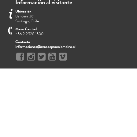
Información al visitante
Ubicación
Bandera 361
Santiago, Chile
Mesa Central
+56 2 2928 1500
Contacto
informaciones@museoprecolombino.cl