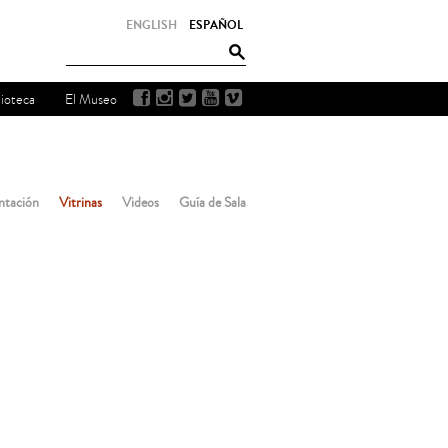
ENGLISH
ESPAÑOL
lioteca
El Museo
ntación
Vitrinas
Videos
Guía de Sala