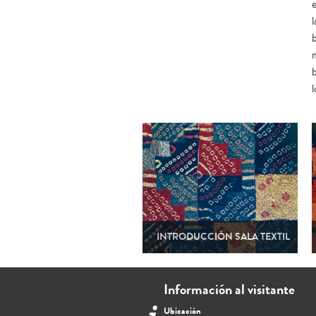
Máscara funeraria
Máscara funeraria
l
bordada
pintada
INTRODUCCIÓN SALA TEXTIL
Información al visitante
Ubicación