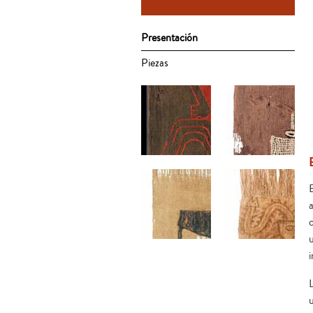
Presentación
Piezas
E
a
c
Borde de manto
Máscara funeraria
i
funerario
bordada
u