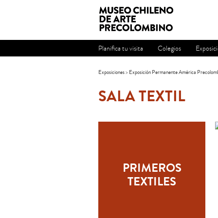
Planifica tu visita
Colegios
Exposic
Exposiciones
>
Exposición Permanente América Precolombi
SALA TEXTIL
PRIMEROS
TEXTILES