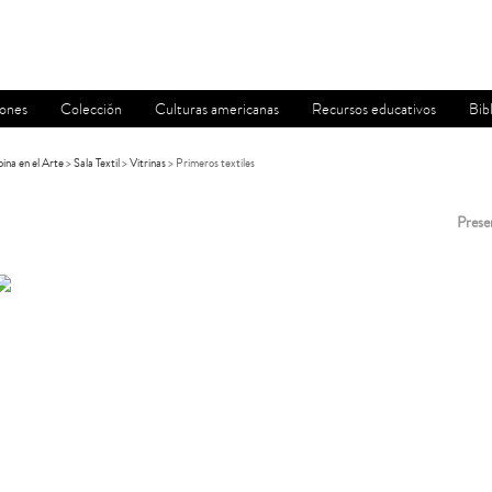
iones
Colección
Culturas americanas
Recursos educativos
Bib
na en el Arte
>
Sala Textil
>
Vitrinas
> Primeros textiles
Prese