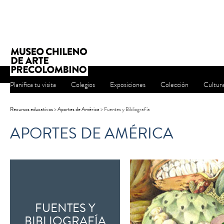
Planifica tu visita
Colegios
Exposiciones
Colección
Cultur
Recursos educativos
>
Aportes de América
> Fuentes y Bibliografía
APORTES DE AMÉRICA
FUENTES Y
BIBLIOGRAFÍA