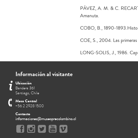
PÁVEZ, A. M. & C. RECART, 20
Amanuta.
COBO, B., 1890-1893.Historia
COE, S., 2004. Las primeras 
LONG-SOLIS, J., 1986. Capsic
Información al visitante
Ubicación
Bandera 361
Santiago, Chile
Mesa Central
+56 2 2928 1500
Contacto
informaciones@museoprecolombino.cl