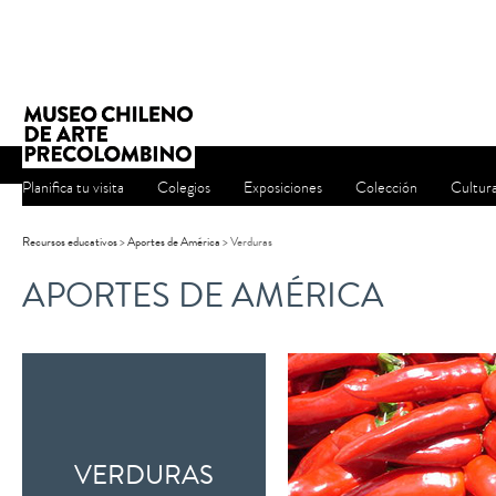
Planifica tu visita
Colegios
Exposiciones
Colección
Cultur
Recursos educativos
>
Aportes de América
> Verduras
APORTES DE AMÉRICA
VERDURAS