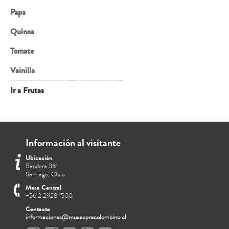
Papa
Quínoa
Tomate
Vainilla
Ir a Frutas
Información al visitante
Ubicación
Bandera 361
Santiago, Chile
Mesa Central
+56 2 2928 1500
Contacto
informaciones@museoprecolombino.cl